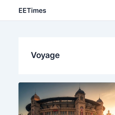
Aller
EETimes
au
contenu
Voyage